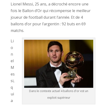
Lionel Messi, 25 ans, a décroché encore une
fois le Ballon d’Or qui récompense le meilleur
joueur de football durant l’année. Et de 4
ballons d’or pour l’argentin : 92 buts en 69
matchs.
Li
o
n
el
M
es
si,
q
Dans le contexte actuel 4 ballons d'or est un
ui
exploit supérieur
a