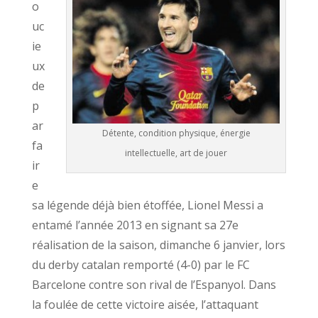
o
uc
ie
ux
de
p
ar
Détente, condition physique, énergie
fa
intellectuelle, art de jouer
ir
e
sa légende déjà bien étoffée, Lionel Messi a
entamé l’année 2013 en signant sa 27e
réalisation de la saison, dimanche 6 janvier, lors
du derby catalan remporté (4-0) par le FC
Barcelone contre son rival de l’Espanyol. Dans
la foulée de cette victoire aisée, l’attaquant