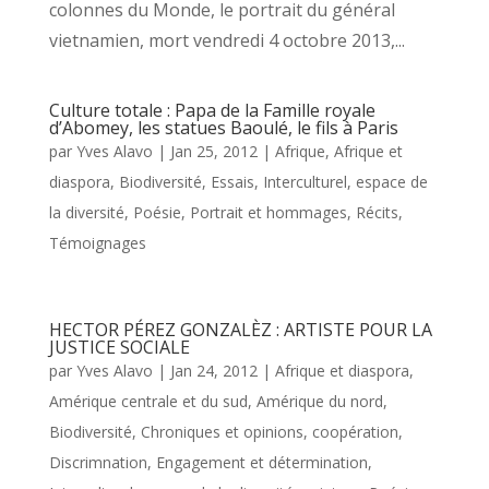
colonnes du Monde, le portrait du général
vietnamien, mort vendredi 4 octobre 2013,...
Culture totale : Papa de la Famille royale
d’Abomey, les statues Baoulé, le fils à Paris
par
Yves Alavo
|
Jan 25, 2012
|
Afrique
,
Afrique et
diaspora
,
Biodiversité
,
Essais
,
Interculturel, espace de
la diversité
,
Poésie
,
Portrait et hommages
,
Récits
,
Témoignages
HECTOR PÉREZ GONZALÈZ : ARTISTE POUR LA
JUSTICE SOCIALE
par
Yves Alavo
|
Jan 24, 2012
|
Afrique et diaspora
,
Amérique centrale et du sud
,
Amérique du nord
,
Biodiversité
,
Chroniques et opinions
,
coopération
,
Discrimnation
,
Engagement et détermination
,