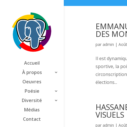
EMMANU
DES MO
par
admin
|
Août
Il est dynamiqu
Accueil
sportive, la p
À propos
circonscription
Oeuvres
élections...
Poésie
Diversité
HASSANE
Médias
VISUELS
Contact
par
admin
|
Août