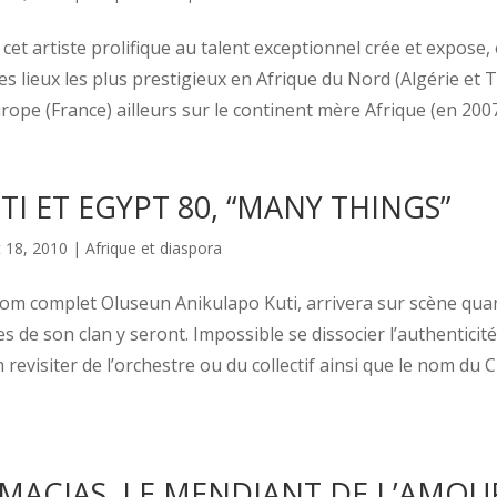
cet artiste prolifique au talent exceptionnel crée et expose,
 les lieux les plus prestigieux en Afrique du Nord (Algérie et 
rope (France) ailleurs sur le continent mère Afrique (en 2007, i
TI ET EGYPT 80, “MANY THINGS”
 18, 2010
|
Afrique et diaspora
om complet Oluseun Anikulapo Kuti, arrivera sur scène quan
 de son clan y seront. Impossible se dissocier l’authenticit
om revisiter de l’orchestre ou du collectif ainsi que le nom du 
MACIAS, LE MENDIANT DE L’AMOU