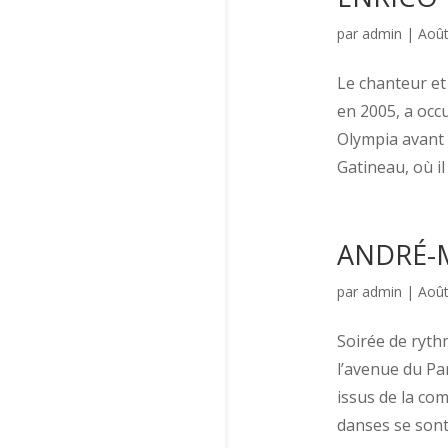
par
admin
|
Août
Le chanteur et
en 2005, a oc
Olympia avant 
Gatineau, où il a
ANDRÉ-M
par
admin
|
Août
Soirée de ryth
l’avenue du Pa
issus de la co
danses se sont.