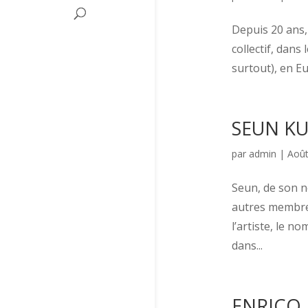
Depuis 20 ans, 
collectif, dans
surtout), en Eu
SEUN KU
par
admin
|
Août
Seun, de son n
autres membres
l’artiste, le n
dans...
ENRICO 