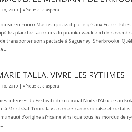
 18, 2010
|
Afrique et diaspora
 musicien Enrico Macias, qui avait participé aux Francofolie
cupé les planches au cours du premier week end de novembr
de transporter son spectacle à Saguenay, Sherbrooke, Qué
 ...
ARIE TALLA, VIVRE LES RYTHMES
 18, 2010
|
Afrique et diaspora
mes intenses du Festival international Nuits d’Afrique au Ko
rc à Montréal. Toute la « colonie » camerounaise et certai
mmunauté d’origine africaine ainsi que tous les mordus de r
..