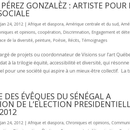
PÉREZ GONZALÈZ : ARTISTE POUR 
 SOCIALE
Jan 24, 2012
|
Afrique et diaspora
,
Amérique centrale et du sud
,
Amér
niques et opinions
,
coopération
,
Discrimnation
,
Engagement et déte
ace de la diversité
,
peinture
,
Poésie
,
Récits
,
Témoignages
rgé de projets ou coordonnateur de Visions sur l’art Québec
idat à la trilogie équité, accessibilité et diversité, qui réso
l pour une société qui aspire à un mieux-être collectif. La t
 DES ÉVÊQUES DU SÉNÉGAL A
ION DE L’ELECTION PRESIDENTIEL
 2012
Jan 24, 2012
|
Afrique et diaspora
,
Chroniques et opinions
,
Communic