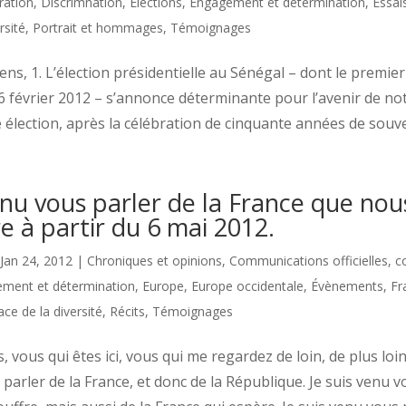
ration
,
Discrimnation
,
Élections
,
Engagement et détermination
,
Essai
rsité
,
Portrait et hommages
,
Témoignages
ns, 1. L’élection présidentielle au Sénégal – dont le premier 
 février 2012 – s’annonce déterminante pour l’avenir de not
 élection, après la célébration de cinquante années de souver
enu vous parler de la France que nou
e à partir du 6 mai 2012.
Jan 24, 2012
|
Chroniques et opinions
,
Communications officielles
,
c
ment et détermination
,
Europe
,
Europe occidentale
,
Évènements
,
Fr
ace de la diversité
,
Récits
,
Témoignages
 vous qui êtes ici, vous qui me regardez de loin, de plus loi
parler de la France, et donc de la République. Je suis venu v