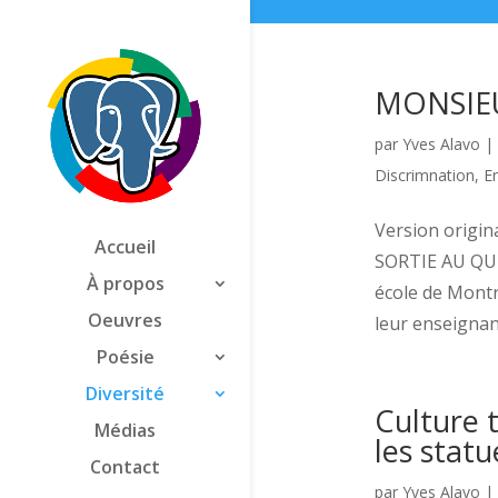
MONSIEU
par
Yves Alavo
|
Discrimnation
,
E
Version origi
Accueil
SORTIE AU QUÉ
À propos
école de Montr
Oeuvres
leur enseignant
Poésie
Diversité
Culture 
Médias
les statu
Contact
par
Yves Alavo
|