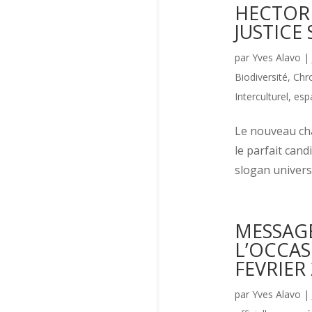
HECTOR 
JUSTICE
par
Yves Alavo
|
Biodiversité
,
Chro
Interculturel, esp
Le nouveau cha
le parfait cand
slogan universe
MESSAGE
L’OCCAS
FEVRIER
par
Yves Alavo
|