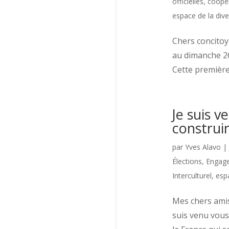
officielles
,
coopé
espace de la dive
Chers concitoye
au dimanche 26
Cette première
Je suis v
construir
par
Yves Alavo
|
Élections
,
Engage
Interculturel, esp
Mes chers amis,
suis venu vous 