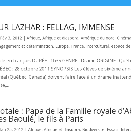
R LAZHAR : FELLAG, IMMENSE
Fév 3, 2012
|
Afrique
,
Afrique et diaspora
,
Amérique du nord
,
Ciném
ngagement et détermination
,
Europe
,
France
,
Interculturel, espace de 
nale en français DURÉE : 1h35 GENRE : Drame ORIGINE : Qué
BEC : 28 octobre 2011 SYNOPSIS Les élèves de sixième ann
éal (Québec, Canada) doivent faire face à un drame inatten
e,...
totale : Papa de la Famille royale d’
es Baoulé, le fils à Paris
Jan 25, 2012
|
Afrique
,
Afrique et diaspora
,
Biodiversité
,
Essais
,
Inter