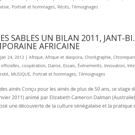
oésie
,
Portrait et hommages
,
Récits
,
Témoignages
ES SABLES UN BILAN 2011, JANT-BI
PORAINE AFRICAINE
Jan 24, 2012
|
Afrique
,
Afrique et diaspora
,
Chorégraphie
,
Chroniques
fficielles
,
coopération
,
Danse
,
Essais
,
Évènements
,
Innovation
,
Inte
rsité
,
MUSIQUE
,
Portrait et hommages
,
Témoignages
es ainés Conçu pour les ainés de plus de 50 ans, ce stage 
anvier 2011) animé par Elizabeth Cameron Dalman (Australie
sé une découverte de la culture sénégalaise et la pratique