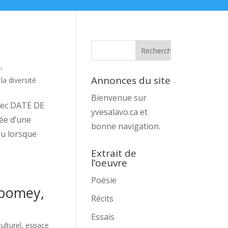
a
,
Annonces du site
la diversité
Bienvenue sur
bec DATE DE
yvesalavo.ca et
ée d’une
bonne navigation.
du lorsque
Extrait de
l’oeuvre
Poésie
Abomey,
Récits
Essais
culturel, espace