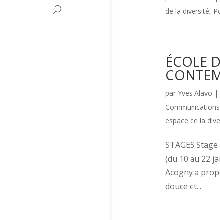
de la diversité
,
P
ÉCOLE D
CONTEM
par
Yves Alavo
|
Communications o
espace de la dive
STAGES Stage d
(du 10 au 22 j
Acogny a propo
douce et...