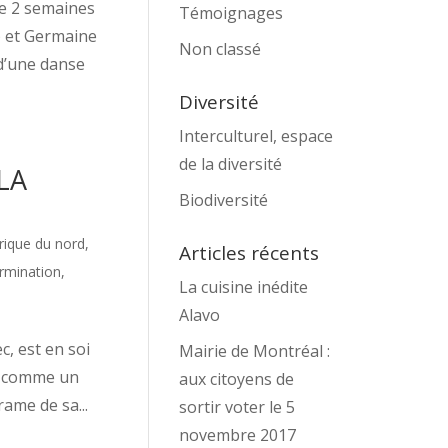
de 2 semaines
Témoignages
) et Germaine
Non classé
 d’une danse
Diversité
Interculturel, espace
de la diversité
LA
Biodiversité
ique du nord
,
Articles récents
rmination
,
La cuisine inédite
Alavo
, est en soi
Mairie de Montréal :
nne comme un
aux citoyens de
rame de sa...
sortir voter le 5
novembre 2017