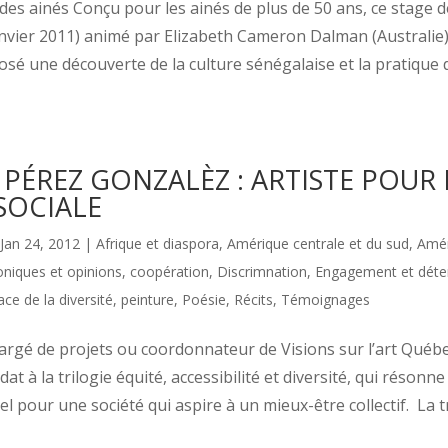
es ainés Conçu pour les ainés de plus de 50 ans, ce stage 
anvier 2011) animé par Elizabeth Cameron Dalman (Australie
sé une découverte de la culture sénégalaise et la pratique
PÉREZ GONZALÈZ : ARTISTE POUR 
 SOCIALE
Jan 24, 2012
|
Afrique et diaspora
,
Amérique centrale et du sud
,
Amér
niques et opinions
,
coopération
,
Discrimnation
,
Engagement et déte
ace de la diversité
,
peinture
,
Poésie
,
Récits
,
Témoignages
rgé de projets ou coordonnateur de Visions sur l’art Québec
idat à la trilogie équité, accessibilité et diversité, qui réso
l pour une société qui aspire à un mieux-être collectif. La t