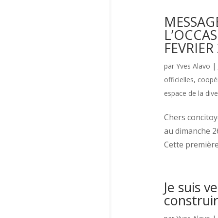
MESSAGE
L’OCCAS
FEVRIER
par
Yves Alavo
|
officielles
,
coopé
espace de la dive
Chers concitoye
au dimanche 26
Cette première
Je suis v
construir