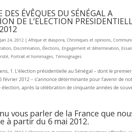
 DES ÉVÊQUES DU SÉNÉGAL A
ION DE L’ELECTION PRESIDENTIEL
 2012
Jan 24, 2012
|
Afrique et diaspora
,
Chroniques et opinions
,
Communic
ration
,
Discrimnation
,
Élections
,
Engagement et détermination
,
Essai
rsité
,
Portrait et hommages
,
Témoignages
ns, 1. L’élection présidentielle au Sénégal – dont le premier 
 février 2012 – s’annonce déterminante pour l’avenir de not
 élection, après la célébration de cinquante années de souver
enu vous parler de la France que nou
e à partir du 6 mai 2012.