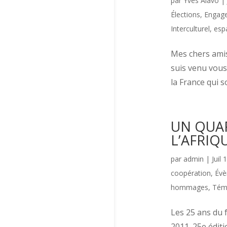
par
Yves Alavo
|
Élections
,
Engage
Interculturel, esp
Mes chers amis,
suis venu vous 
la France qui s
UN QUAR
L’AFRIQ
par
admin
|
Juil 
coopération
,
Évè
hommages
,
Tém
Les 25 ans du f
2011. 25e éditi