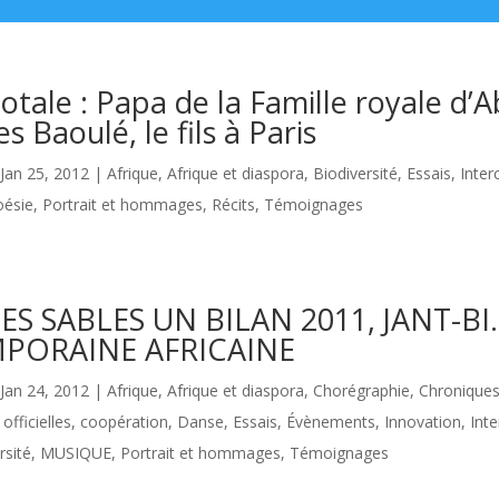
totale : Papa de la Famille royale d’
es Baoulé, le fils à Paris
Jan 25, 2012
|
Afrique
,
Afrique et diaspora
,
Biodiversité
,
Essais
,
Inter
oésie
,
Portrait et hommages
,
Récits
,
Témoignages
ES SABLES UN BILAN 2011, JANT-BI
PORAINE AFRICAINE
Jan 24, 2012
|
Afrique
,
Afrique et diaspora
,
Chorégraphie
,
Chroniques
fficielles
,
coopération
,
Danse
,
Essais
,
Évènements
,
Innovation
,
Inte
rsité
,
MUSIQUE
,
Portrait et hommages
,
Témoignages