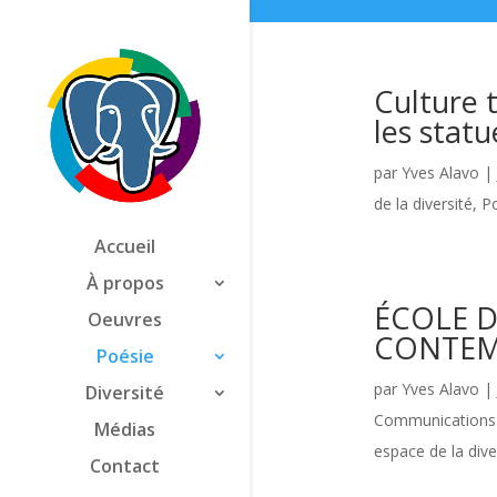
Culture 
les statu
par
Yves Alavo
|
de la diversité
,
P
Accueil
À propos
ÉCOLE D
Oeuvres
CONTEM
Poésie
par
Yves Alavo
|
Diversité
Communications o
Médias
espace de la dive
Contact