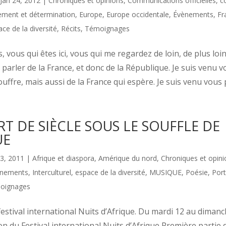
Jan 24, 2012
|
Chroniques et opinions
,
Communications officielles
,
c
ment et détermination
,
Europe
,
Europe occidentale
,
Évènements
,
Fr
ace de la diversité
,
Récits
,
Témoignages
 vous qui êtes ici, vous qui me regardez de loin, de plus loi
parler de la France, et donc de la République. Je suis venu v
ouffre, mais aussi de la France qui espère. Je suis venu vous pa
T DE SIÈCLE SOUS LE SOUFFLE DE
UE
13, 2011
|
Afrique et diaspora
,
Amérique du nord
,
Chroniques et opini
nements
,
Interculturel, espace de la diversité
,
MUSIQUE
,
Poésie
,
Port
oignages
estival international Nuits d’Afrique. Du mardi 12 au dimanch
on du Festival international Nuits d’Afrique Première partie 