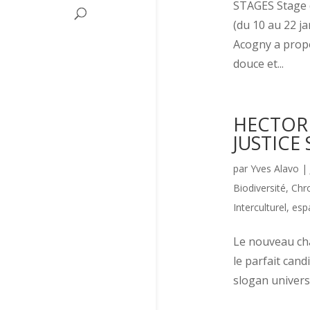
STAGES Stage d
(du 10 au 22 j
Acogny a propo
douce et...
HECTOR 
JUSTICE
par
Yves Alavo
|
Biodiversité
,
Chro
Interculturel, esp
Le nouveau cha
le parfait cand
slogan universe