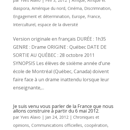
par
Yves Alavo
|
Fév 3, 2012
|
Afrique
,
Afrique et
diaspora
,
Amérique du nord
,
Cinéma
,
Discrimnation
,
Engagement et détermination
,
Europe
,
France
,
Interculturel, espace de la diversité
Version originale en français DURÉE : 1h35
GENRE : Drame ORIGINE : Québec DATE DE
SORTIE AU QUÉBEC : 28 octobre 2011
SYNOPSIS Les élèves de sixième année d’une
école de Montréal (Québec, Canada) doivent
faire face à un drame inattendu lorsque leur
enseignante,...
Je suis venu vous parler de la France que nous
allons construire à partir du 6 mai 2012.
par
Yves Alavo
|
Jan 24, 2012
|
Chroniques et
opinions
,
Communications officielles
,
coopération
,