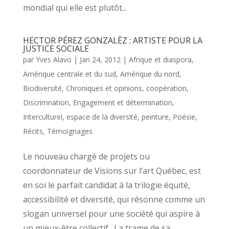
mondial qui elle est plutôt...
HECTOR PÉREZ GONZALÈZ : ARTISTE POUR LA
JUSTICE SOCIALE
par
Yves Alavo
|
Jan 24, 2012
|
Afrique et diaspora
,
Amérique centrale et du sud
,
Amérique du nord
,
Biodiversité
,
Chroniques et opinions
,
coopération
,
Discrimnation
,
Engagement et détermination
,
Interculturel, espace de la diversité
,
peinture
,
Poésie
,
Récits
,
Témoignages
Le nouveau chargé de projets ou
coordonnateur de Visions sur l’art Québec, est
en soi le parfait candidat à la trilogie équité,
accessibilité et diversité, qui résonne comme un
slogan universel pour une société qui aspire à
un mieux-être collectif. La trame de sa...