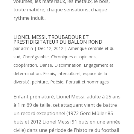
volumes, les matériaux, les métaux, le bois,
toute matière, chaque sensations, chaque
rythme induit...
LIONEL MESSI, TROUBADOUR ET
PRESTIDIGITATEUR DU BALLON ROND
par
admin
|
Déc 12, 2012
|
Amérique centrale et du
sud
,
Chorégraphie
,
Chroniques et opinions
,
coopération
,
Danse
,
Discrimnation
,
Engagement et
détermination
,
Essais
,
Interculturel, espace de la
diversité
,
peinture
,
Poésie
,
Portrait et hommages
Enfant prématuré, Lionel Messi, adulte à 25 ans
à 1 m 69 de taille, cet attaquant vient de battre
un record exceptionnel (1972 Gerd Müller 85
buts et 2012 Lionel Messi 91 buts en une année
civile) dans une période de l’histoire du football